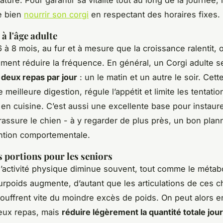
ure. Pour garantir sa vitalité tout au long de la journée, i
e bien
nourrir son corgi
en respectant des horaires fixes.
à l'âge adulte
6 à 8 mois, au fur et à mesure que la croissance ralentit, 
ment réduire la fréquence. En général, un Corgi adulte s
c
deux repas par jour
: un le matin et un autre le soir. Cet
 meilleure digestion, régule l’appétit et limite les tentati
n cuisine. C’est aussi une excellente base pour instaur
 rassure le chien - à y regarder de plus près, un bon plann
ntion comportementale.
s portions pour les seniors
 l’activité physique diminue souvent, tout comme le métab
urpoids augmente, d’autant que les articulations de ces c
souffrent vite du moindre excès de poids. On peut alors 
eux repas, mais
réduire légèrement la quantité totale jour