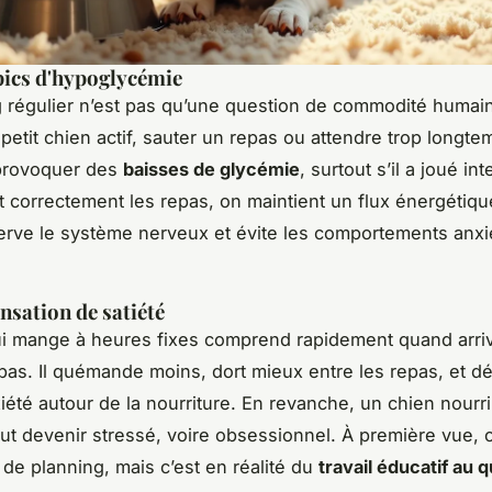
 pics d'hypoglycémie
 régulier n’est pas qu’une question de commodité humai
 petit chien actif, sauter un repas ou attendre trop longte
provoquer des
baisses de glycémie
, surtout s’il a joué i
 correctement les repas, on maintient un flux énergétiqu
erve le système nerveux et évite les comportements anx
nsation de satiété
i mange à heures fixes comprend rapidement quand arriv
pas. Il quémande moins, dort mieux entre les repas, et d
iété autour de la nourriture. En revanche, un chien nourr
eut devenir stressé, voire obsessionnel. À première vue, c
 de planning, mais c’est en réalité du
travail éducatif au 