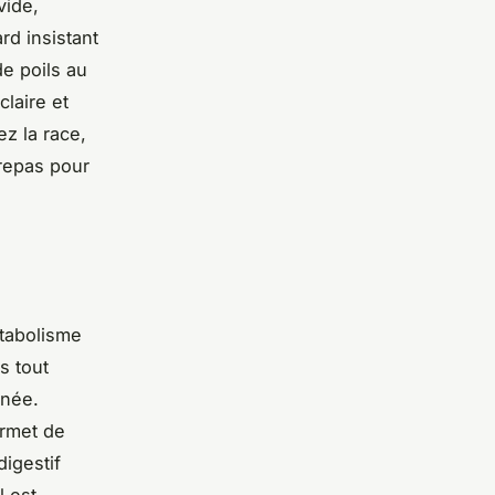
vide,
rd insistant
de poils au
laire et
ez la race,
repas pour
étabolisme
s tout
rnée.
ermet de
igestif