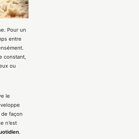
ne. Pour un
mps entre
ntensément.
e constant,
ieux ou
e le
éveloppe
i de façon
e n’est
quotidien
.