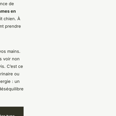
ance de
mmes en
t chien. À
ant prendre
 vos mains.
s voir non
is. C’est ce
rinaire ou
ergie : un
déséquilibre