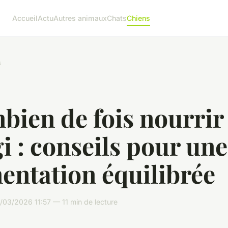
Accueil
Actu
Autres animaux
Chats
Chiens
s
bien de fois nourrir
i : conseils pour une
entation équilibrée
03/2026 11:57 — 11 min de lecture