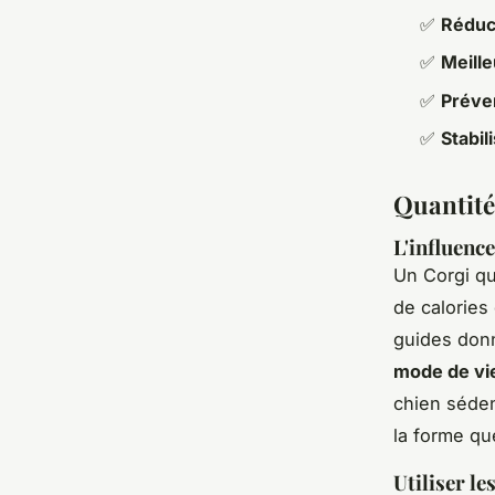
✅
Réduct
✅
Meille
✅
Préven
✅
Stabil
Quantités
L'influence
Un Corgi qui
de calories
guides don
mode de vi
chien sédent
la forme qu
Utiliser l