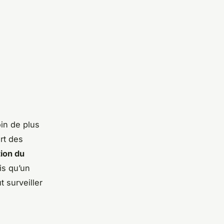
oin de plus
rt des
tion du
is qu’un
t surveiller