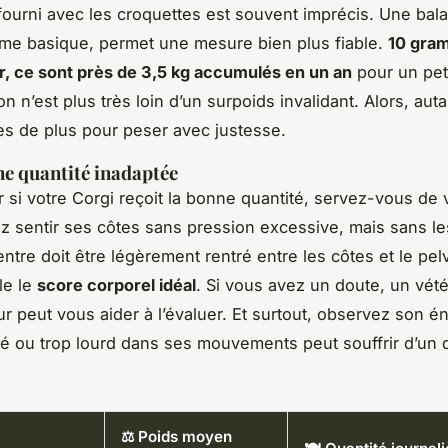
fourni avec les croquettes est souvent imprécis. Une bal
me basique, permet une mesure bien plus fiable.
10 gra
ur, ce sont près de 3,5 kg accumulés en un an
pour un peti
n n’est plus très loin d’un surpoids invalidant. Alors, aut
s de plus pour peser avec justesse.
ne quantité inadaptée
er si votre Corgi reçoit la bonne quantité, servez-vous de
z sentir ses côtes sans pression excessive, mais sans le
ntre doit être légèrement rentré entre les côtes et le pelv
le le
score corporel idéal
. Si vous avez un doute, un vété
r peut vous aider à l’évaluer. Et surtout, observez son én
ué ou trop lourd dans ses mouvements peut souffrir d’un 
⚖️ Poids moyen