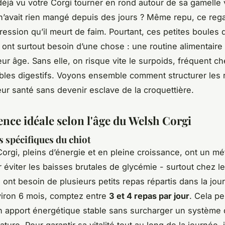
éjà vu votre Corgi tourner en rond autour de sa gamelle 
n’avait rien mangé depuis des jours ? Même repu, ce rega
ression qu’il meurt de faim. Pourtant, ces petites boules 
ont surtout besoin d’une chose : une routine alimentaire c
ur âge. Sans elle, on risque vite le surpoids, fréquent ch
bles digestifs. Voyons ensemble comment structurer les 
eur santé sans devenir esclave de la croquettière.
ence idéale selon l'âge du Welsh Corgi
s spécifiques du chiot
Corgi, pleins d’énergie et en pleine croissance, ont un m
r éviter les baisses brutales de glycémie - surtout chez le
s ont besoin de plusieurs petits repas répartis dans la jou
iron 6 mois, comptez entre
3 et 4 repas par jour
. Cela p
n apport énergétique stable sans surcharger un système d