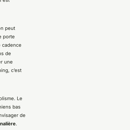
l est
on peut
e porte
te cadence
ons de
er une
ing, c’est
olisme. Le
hiens bas
envisager de
nalière
.