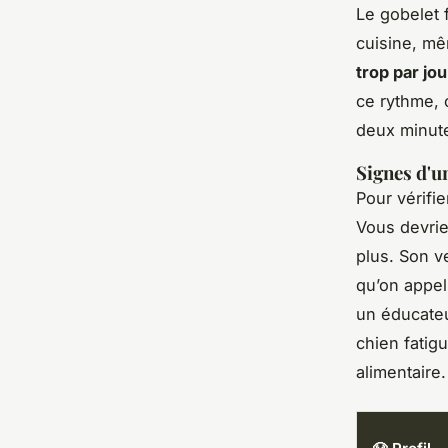
Le gobelet 
cuisine, mê
trop par jo
ce rythme, o
deux minute
Signes d'u
Pour vérifi
Vous devrie
plus. Son ve
qu’on appel
un éducateu
chien fatig
alimentaire.