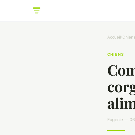
Accueil
›
Chien
CHIENS
Com
corg
alim
Eugénie — 06/