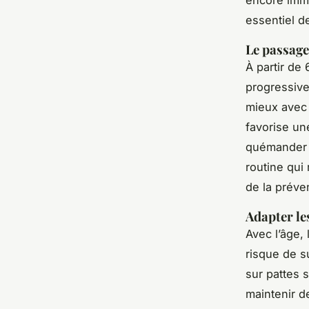
encore immat
essentiel d
Le passage 
À partir de 
progressive
mieux ave
favorise une
quémander e
routine qui
de la préve
Adapter le
Avec l’âge,
risque de s
sur pattes 
maintenir d