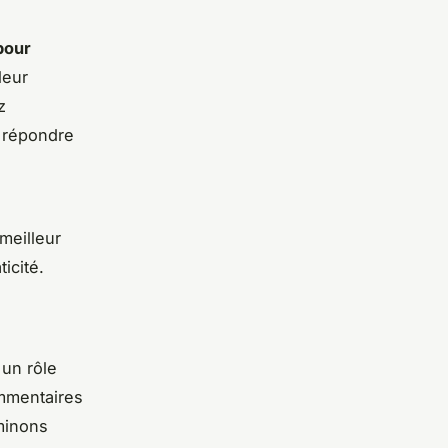
 pour
leur
z
e répondre
meilleur
icité.
un rôle
mmentaires
aminons