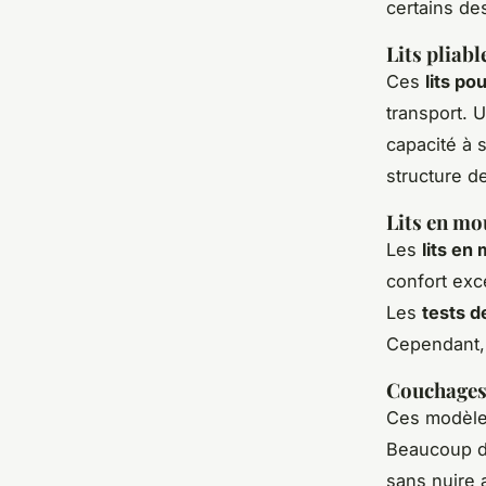
certains de
Lits pliab
Ces
lits po
transport. 
capacité à 
structure de
Lits en m
Les
lits en
confort exc
Les
tests d
Cependant, 
Couchages 
Ces modèle
Beaucoup d’a
sans nuire 