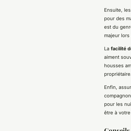
Ensuite, le
pour des mat
est du genr
majeur lors
La
facilité
aiment souve
housses amo
propriétaire
Enfin, assu
compagnon, 
pour les nui
être à votre
Conseils