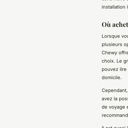
installation
Où achet
Lorsque vo
plusieurs o
Chewy offren
choix. Le g
pouvez lir
domicile.
Cependant,
avez la poss
de voyage
e
recommanda