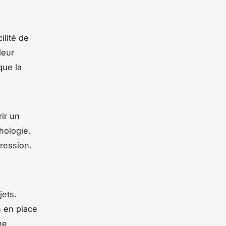
ilité de
leur
que la
ir un
hologie.
ression.
jets.
n en place
ne