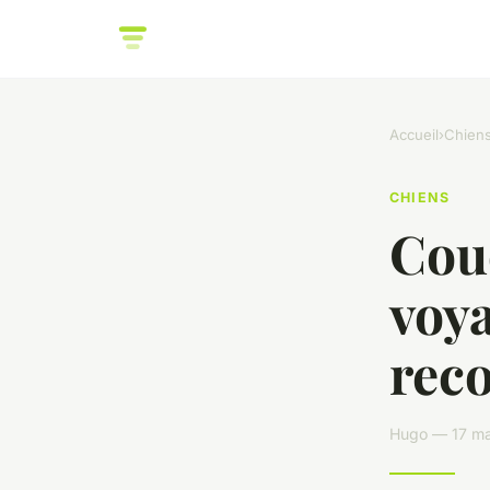
Accueil
›
Chien
CHIENS
Cou
voya
rec
Hugo — 17 ma