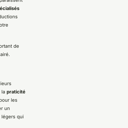
paraissent
écialisés
ductions
otre
ortant de
airé.
sieurs
 la
praticité
 pour les
er un
t légers qui