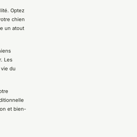
lité. Optez
votre chien
e un atout
hiens
r. Les
 vie du
otre
itionnelle
ion et bien-