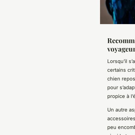
Recomman
voyageu
Lorsqu’il s’
certains cr
chien
repose
pour s’adap
propice à l
Un autre as
accessoires
peu encombr