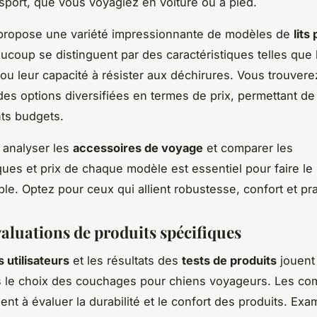
ansport, que vous voyagiez en voiture ou à pied.
propose une variété impressionnante de modèles de
lits
aucoup se distinguent par des caractéristiques telles que 
é ou leur capacité à résister aux déchirures. Vous trouvere
es options diversifiées en termes de prix, permettant d
nts budgets.
 analyser les
accessoires de voyage
et comparer les
iques et prix de chaque modèle est essentiel pour faire le 
le. Optez pour ceux qui allient robustesse, confort et prat
valuations de produits spécifiques
s utilisateurs
et les résultats des
tests de produits
jouent 
s le choix des couchages pour chiens voyageurs. Les co
dent à évaluer la durabilité et le confort des produits. Ex