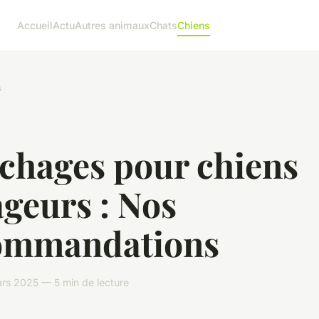
Accueil
Actu
Autres animaux
Chats
Chiens
s
chages pour chiens
geurs : Nos
ommandations
rs 2025 — 5 min de lecture