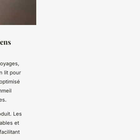
iens
voyages,
on
lit pour
 optimisé
mmeil
es.
duit. Les
ables et
cilitant