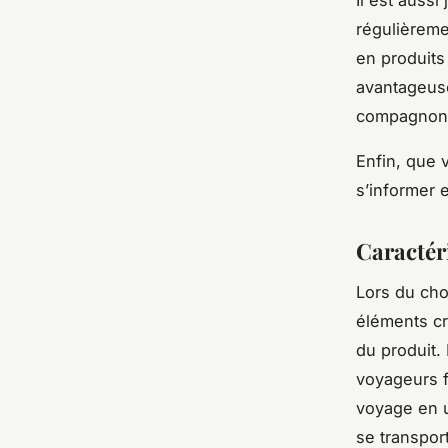
Il est aussi
régulièreme
en produits
avantageuse
compagnon 
Enfin, que 
s’informer e
Caractér
Lors du ch
éléments cr
du produit. 
voyageurs f
voyage en un
se transpor