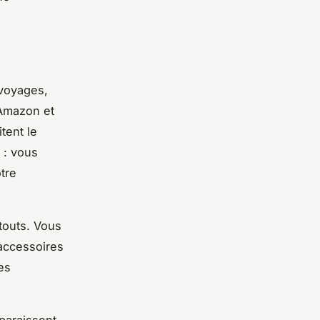
voyages,
mazon et
tent le
 : vous
tre
touts. Vous
accessoires
es