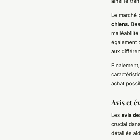
ainsi le tr
Le marché 
chiens
. Be
malléabilit
également d
aux différe
Finalement,
caractérist
achat possib
Avis et é
Les
avis de
crucial dan
détaillés ai