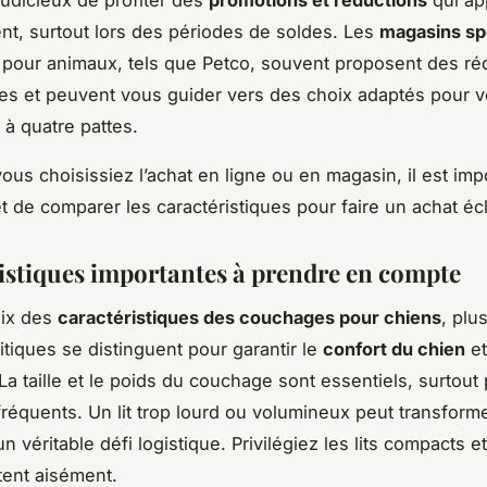
 judicieux de profiter des
promotions et réductions
qui ap
nt, surtout lors des périodes de soldes. Les
magasins sp
 pour animaux, tels que Petco, souvent proposent des ré
s et peuvent vous guider vers des choix adaptés pour v
à quatre pattes.
vous choisissiez l’achat en ligne ou en magasin, il est imp
t de comparer les caractéristiques pour faire un achat écl
istiques importantes à prendre en compte
oix des
caractéristiques des couchages pour chiens
, plu
itiques se distinguent pour garantir le
confort du chien
et
La taille et le poids du couchage sont essentiels, surtout
réquents. Un lit trop lourd ou volumineux peut transform
 véritable défi logistique. Privilégiez les lits compacts e
tent aisément.